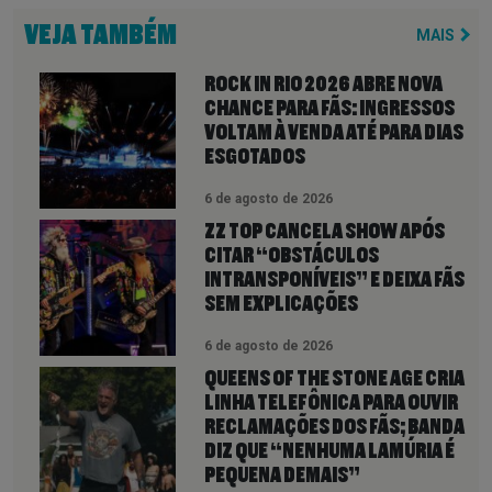
VEJA TAMBÉM
MAIS
ROCK IN RIO 2026 ABRE NOVA
CHANCE PARA FÃS: INGRESSOS
VOLTAM À VENDA ATÉ PARA DIAS
ESGOTADOS
6 de agosto de 2026
ZZ TOP CANCELA SHOW APÓS
CITAR “OBSTÁCULOS
INTRANSPONÍVEIS” E DEIXA FÃS
SEM EXPLICAÇÕES
6 de agosto de 2026
QUEENS OF THE STONE AGE CRIA
LINHA TELEFÔNICA PARA OUVIR
RECLAMAÇÕES DOS FÃS; BANDA
DIZ QUE “NENHUMA LAMÚRIA É
PEQUENA DEMAIS”