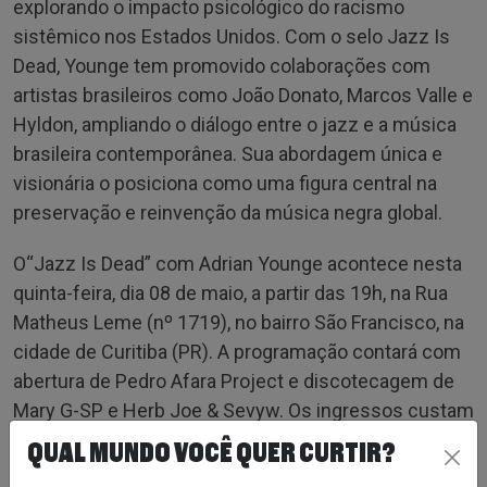
explorando o impacto psicológico do racismo
sistêmico nos Estados Unidos. Com o selo Jazz Is
Dead, Younge tem promovido colaborações com
artistas brasileiros como João Donato, Marcos Valle e
Hyldon, ampliando o diálogo entre o jazz e a música
brasileira contemporânea. Sua abordagem única e
visionária o posiciona como uma figura central na
preservação e reinvenção da música negra global.
O“Jazz Is Dead” com Adrian Younge acontece nesta
quinta-feira, dia 08 de maio, a partir das 19h, na Rua
Matheus Leme (nº 1719), no bairro São Francisco, na
cidade de Curitiba (PR). A programação contará com
abertura de Pedro Afara Project e discotecagem de
Mary G-SP e Herb Joe & Sevyw. Os ingressos custam
a partir de R$ 70 (lote promocional) e estão
QUAL MUNDO VOCÊ QUER CURTIR?
disponíveis na plataforma Meaple. Mais informações