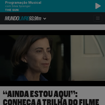
Programação Musical
com Silvia Sprenger
BEATLES - HERE COM
“AINDA ESTOU AQUI”:
CONHEÇA A TRILHA DO FILME