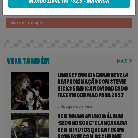
MUNDO LIVRE FM 102.5 - MARINGÁ
Share on Twitter
Share on Google+
VEJA TAMBÉM
MAIS
LINDSEY BUCKINGHAM REVELA
REAPROXIMAÇÃO COM STEVIE
NICKS E INDICA NOVIDADES DO
FLEETWOOD MAC PARA 2027
7 de agosto de 2026
NEIL YOUNG ANUNCIA ÁLBUM
‘SECOND SONG’ E LANÇA FAIXA
DE 11 MINUTOS QUE ANTECIPA
NOVA FASE COM OS CHROME