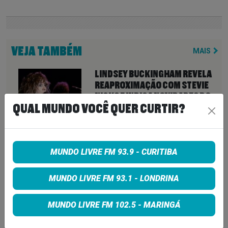
VEJA TAMBÉM
MAIS
LINDSEY BUCKINGHAM REVELA
REAPROXIMAÇÃO COM STEVIE
NICKS E INDICA NOVIDADES DO
QUAL MUNDO VOCÊ QUER CURTIR?
FLEETWOOD MAC PARA 2027
7 de agosto de 2026
NEIL YOUNG ANUNCIA ÁLBUM
MUNDO LIVRE FM 93.9 - CURITIBA
‘SECOND SONG’ E LANÇA FAIXA
DE 11 MINUTOS QUE ANTECIPA
NOVA FASE COM OS CHROME
MUNDO LIVRE FM 93.1 - LONDRINA
HEARTS
7 de agosto de 2026
MUNDO LIVRE FM 102.5 - MARINGÁ
PETER KATSIS, EMPRESÁRIO DO
KORN, LIMP BIZKIT E SMASHING