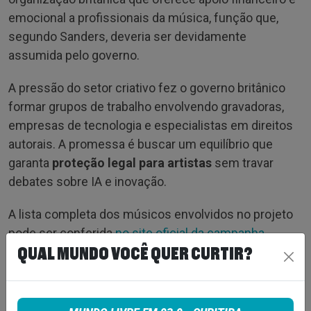
emocional a profissionais da música, função que,
segundo Sanders, deveria ser devidamente
assumida pelo governo.
A pressão do setor criativo fez o governo britânico
formar grupos de trabalho envolvendo gravadoras,
empresas de tecnologia e especialistas em direitos
autorais. A promessa é buscar um equilíbrio que
garanta
proteção legal para artistas
sem travar
debates sobre IA e inovação.
A lista completa dos músicos envolvidos no projeto
pode ser conferida
no site oficial da campanha.
QUAL MUNDO VOCÊ QUER CURTIR?
Via Music Week