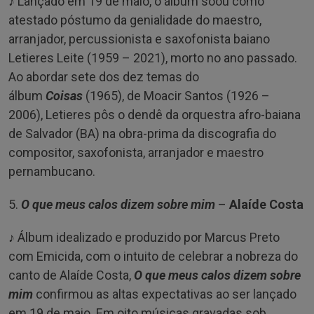
♪ Lançado em 19 de maio, o álbum soou como
atestado póstumo da genialidade do maestro,
arranjador, percussionista e saxofonista baiano
Letieres Leite (1959 – 2021), morto no ano passado.
Ao abordar sete dos dez temas do
álbum
Coisas
(1965), de Moacir Santos (1926 –
2006), Letieres pôs o dendê da orquestra afro-baiana
de Salvador (BA) na obra-prima da discografia do
compositor, saxofonista, arranjador e maestro
pernambucano.
5.
O que meus calos dizem sobre mim
–
Alaíde Costa
♪ Álbum idealizado e produzido por Marcus Preto
com Emicida, com o intuito de celebrar a nobreza do
canto de Alaíde Costa,
O que meus calos dizem sobre
mim
confirmou as altas expectativas ao ser lançado
em 19 de maio. Em oito músicas gravadas sob