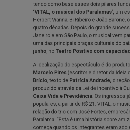
tendo como base esses dois pilares fund
‘VITAL, o musical dos Paralamas’,
um es
Herbert Vianna, Bi Ribeiro e João Barone,
quatro décadas. Depois do grande sucess
Janeiro e em São Paulo, o musical vem pa
uma das principais praças culturais do pa
junho
, no
Teatro Positivo com capacida
A idealização do espectáculo é do produt
Marcelo Pires
(escritor e diretor da Ideia 
Brício
, texto de
Patrícia Andrade,
direção
produzido através da Lei de incentivo à C
Caixa Vida e Previdência
. Os ingressos j
populares, a partir de R$ 21. VITAL, o m
relação do trio com José Fortes, empresár
Paralama. “Esta é uma história sobre ami
começa quando os integrantes eram adole