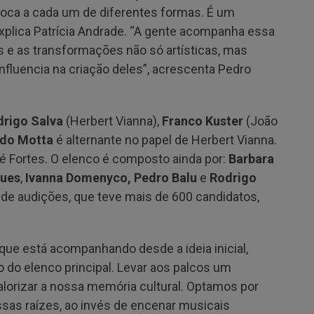
e toca a cada um de diferentes formas. É um
plica Patrícia Andrade. “A gente acompanha essa
s e as transformações não só artísticas, mas
fluencia na criação deles”, acrescenta Pedro
drigo Salva
(Herbert Vianna),
Franco Kuster
(João
do Motta
é alternante no papel de Herbert Vianna.
é Fortes. O elenco é composto ainda por:
Barbara
gues
,
Ivanna Domenyco, Pedro Balu
e
Rodrigo
 de audições, que teve mais de 600 candidatos,
que está acompanhando desde a ideia inicial,
o do elenco principal. Levar aos palcos um
alorizar a nossa memória cultural. Optamos por
ossas raízes, ao invés de encenar musicais