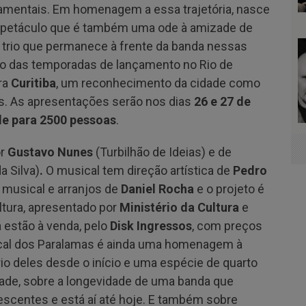
amentais. Em homenagem a essa trajetória, nasce
petáculo que é também uma ode à amizade de
 o trio que permanece à frente da banda nessas
o das temporadas de lançamento no Rio de
ra
Curitiba
, um reconhecimento da cidade como
ís. As apresentações serão nos dias
26 e 27 de
de para 2500 pessoas
.
or
Gustavo Nunes
(Turbilhão de Ideias) e de
da Silva)
.
O musical tem direção artística de
Pedro
 musical e arranjos de
Daniel Rocha
e o projeto é
ultura, apresentado por
Ministério da Cultura
e
á estão à venda, pelo
Disk Ingressos
, com preços
usical dos Paralamas é ainda uma homenagem à
io deles desde o início e uma espécie de quarto
zade, sobre a longevidade de uma banda que
scentes e está aí até hoje. E também sobre