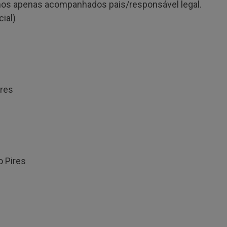
os apenas acompanhados pais/responsável legal.
ial)
 Pires
o Pires