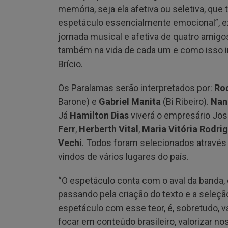
memória, seja ela afetiva ou seletiva, qu
espetáculo essencialmente emocional”, ex
jornada musical e afetiva de quatro amigo
também na vida de cada um e como isso in
Brício.
Os Paralamas serão interpretados por:
Ro
Barone) e
Gabriel Manita
(Bi Ribeiro).
Nan
Já
Hamilton Dias
viverá o empresário Jos
Ferr
,
Herberth Vital
,
Maria Vitória Rodri
Vechi
. Todos foram selecionados através
vindos de vários lugares do país.
“O espetáculo conta com o aval da banda, 
passando pela criação do texto e a seleçã
espetáculo com esse teor, é, sobretudo, v
focar em conteúdo brasileiro, valorizar n