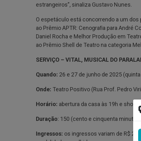
estrangeiros”, sinaliza Gustavo Nunes.
O espetáculo está concorrendo a um dos 
ao Prêmio APTR: Cenograﬁa para André Cort
Daniel Rocha e Melhor Produção em Teatro
ao Prêmio Shell de Teatro na categoria Me
SERVIÇO – VITAL, MUSICAL DO PARAL
Quando:
26 e 27 de junho de 2025 (quinta 
Onde:
Teatro Positivo (Rua Prof. Pedro Vir
Horário:
abertura da casa às 19h e show 
Duração
: 150 (cento e cinquenta minutos)
Ingressos:
os ingressos variam de R$ 21 a