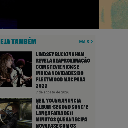
VEJA TAMBÉM
MAIS
LINDSEY BUCKINGHAM
REVELA REAPROXIMAÇÃO
COM STEVIE NICKS E
INDICA NOVIDADES DO
FLEETWOOD MAC PARA
2027
7 de agosto de 2026
NEIL YOUNG ANUNCIA
ÁLBUM ‘SECOND SONG’ E
LANÇA FAIXA DE 11
MINUTOS QUE ANTECIPA
NOVA FASE COM OS