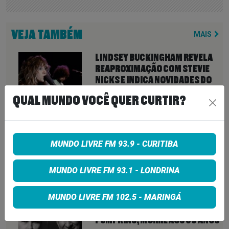
VEJA TAMBÉM
MAIS
LINDSEY BUCKINGHAM REVELA
REAPROXIMAÇÃO COM STEVIE
NICKS E INDICA NOVIDADES DO
FLEETWOOD MAC PARA 2027
QUAL MUNDO VOCÊ QUER CURTIR?
7 de agosto de 2026
NEIL YOUNG ANUNCIA ÁLBUM
‘SECOND SONG’ E LANÇA FAIXA
MUNDO LIVRE FM 93.9 - CURITIBA
DE 11 MINUTOS QUE ANTECIPA
NOVA FASE COM OS CHROME
MUNDO LIVRE FM 93.1 - LONDRINA
HEARTS
7 de agosto de 2026
MUNDO LIVRE FM 102.5 - MARINGÁ
PETER KATSIS, EMPRESÁRIO DO
KORN, LIMP BIZKIT E SMASHING
PUMPKINS, MORRE AOS 69 ANOS