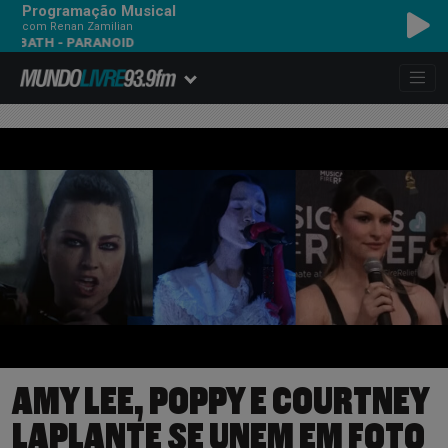
Programação Musical
com Renan Zamilian
 PARANOID
AMY LEE, POPPY E COURTNEY
LAPLANTE SE UNEM EM FOTO