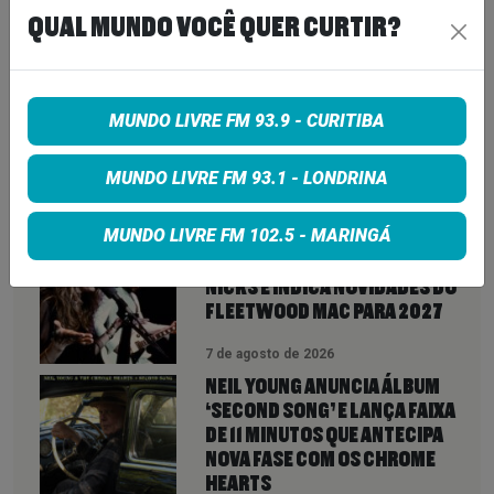
QUAL MUNDO VOCÊ QUER CURTIR?
Share on Google+
MUNDO LIVRE FM 93.9 - CURITIBA
MUNDO LIVRE FM 93.1 - LONDRINA
VEJA TAMBÉM
MAIS
MUNDO LIVRE FM 102.5 - MARINGÁ
LINDSEY BUCKINGHAM REVELA
REAPROXIMAÇÃO COM STEVIE
NICKS E INDICA NOVIDADES DO
FLEETWOOD MAC PARA 2027
7 de agosto de 2026
NEIL YOUNG ANUNCIA ÁLBUM
‘SECOND SONG’ E LANÇA FAIXA
DE 11 MINUTOS QUE ANTECIPA
NOVA FASE COM OS CHROME
HEARTS