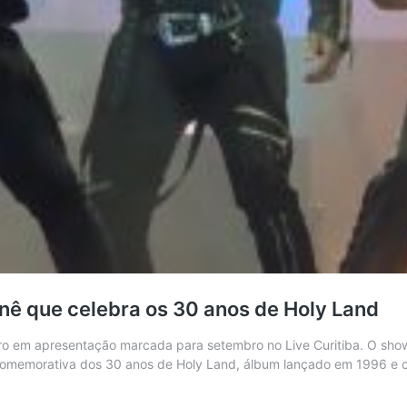
nê que celebra os 30 anos de Holy Land
eiro em apresentação marcada para setembro no Live Curitiba. O sh
 comemorativa dos 30 anos de Holy Land, álbum lançado em 1996 e