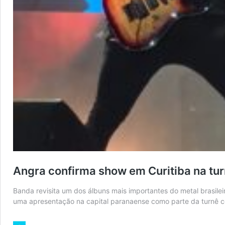
Angra confirma show em Curitiba na tur
Banda revisita um dos álbuns mais importantes do metal brasil
uma apresentação na capital paranaense como parte da turnê