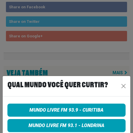
Share on Facebook
Share on Twitter
Share on Google+
VEJA TAMBÉM
MAIS
QUAL MUNDO VOCÊ QUER CURTIR?
LINDSEY BUCKINGHAM REVELA
REAPROXIMAÇÃO COM STEVIE
NICKS E INDICA NOVIDADES DO
FLEETWOOD MAC PARA 2027
MUNDO LIVRE FM 93.9 - CURITIBA
7 de agosto de 2026
MUNDO LIVRE FM 93.1 - LONDRINA
NEIL YOUNG ANUNCIA ÁLBUM
‘SECOND SONG’ E LANÇA FAIXA