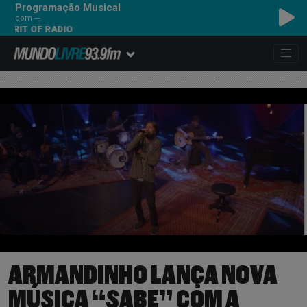
Programação Musical
com ---
RADIO
ARMANDINHO LANÇA NOVA
MÚSICA “SABE” COM A