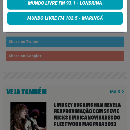
MUNDO LIVRE FM 93.1 - LONDRINA
COMPARTILHE
MUNDO LIVRE FM 102.5 - MARINGÁ
Share on Facebook
Share on Twitter
Share on Google+
VEJA TAMBÉM
MAIS
LINDSEY BUCKINGHAM REVELA
REAPROXIMAÇÃO COM STEVIE
NICKS E INDICA NOVIDADES DO
FLEETWOOD MAC PARA 2027