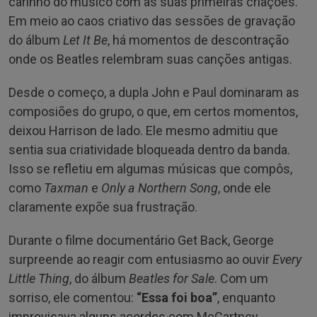
carinho do músico com as suas primeiras criações.
Em meio ao caos criativo das sessões de gravação
do álbum
Let It Be
, há momentos de descontração
onde os Beatles relembram suas canções antigas.
Desde o começo, a dupla John e Paul dominaram as
composiões do grupo, o que, em certos momentos,
deixou Harrison de lado. Ele mesmo admitiu que
sentia sua criatividade bloqueada dentro da banda.
Isso se refletiu em algumas músicas que compôs,
como
Taxman
e
Only a Northern Song
, onde ele
claramente expõe sua frustração.
Durante o filme documentário Get Back, George
surpreende ao reagir com entusiasmo ao ouvir
Every
Little Thing
, do álbum
Beatles for Sale
. Com um
sorriso, ele comentou:
“Essa foi boa”
, enquanto
improvisava alguns acordes com McCartney.