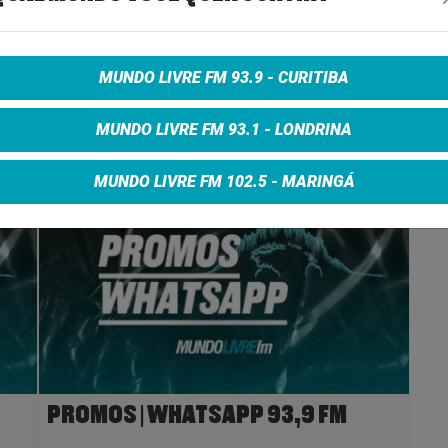
e on Facebook
Share on Twitter
Share on Google+
MUNDO LIVRE FM 93.9 - CURITIBA
MUNDO LIVRE FM 93.1 - LONDRINA
MUNDO LIVRE FM 102.5 - MARINGÁ
PROMOS | WHATSAPP 93,9 FM