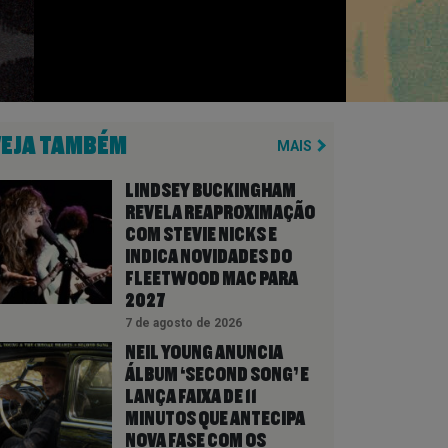
VEJA TAMBÉM
MAIS
LINDSEY BUCKINGHAM
REVELA REAPROXIMAÇÃO
COM STEVIE NICKS E
INDICA NOVIDADES DO
FLEETWOOD MAC PARA
2027
7 de agosto de 2026
NEIL YOUNG ANUNCIA
ÁLBUM ‘SECOND SONG’ E
LANÇA FAIXA DE 11
MINUTOS QUE ANTECIPA
NOVA FASE COM OS