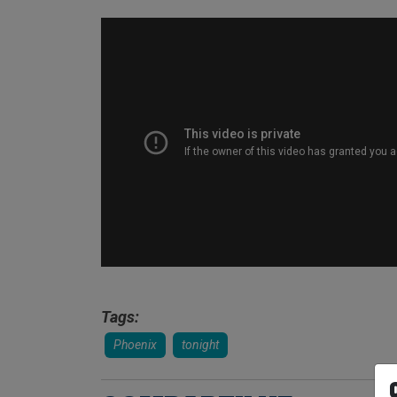
Tags:
Phoenix
tonight