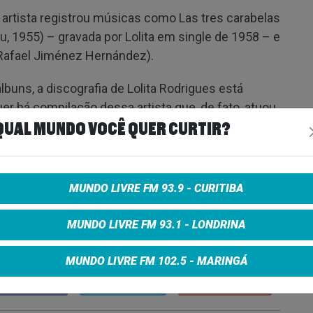
a artista registrou músicas como Las tres carabelas
, 1955) – gravada por Lolita em single de 1958 – e
 Rafael Jiménez Hernández).
buns, a discografia de Lolita Rodrigues está
uer há compilação dessa artista que, de fato, atuou
esentadora de novelas e programas de TV.
QUAL MUNDO VOCÊ QUER CURTIR?
MUNDO LIVRE FM 93.9 - CURITIBA
MUNDO LIVRE FM 93.1 - LONDRINA
MUNDO LIVRE FM 102.5 - MARINGÁ
e on Facebook
Share on Twitter
Share on Google+