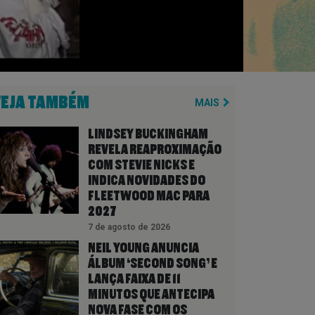
VEJA TAMBÉM
MAIS
LINDSEY BUCKINGHAM
REVELA REAPROXIMAÇÃO
COM STEVIE NICKS E
INDICA NOVIDADES DO
FLEETWOOD MAC PARA
2027
7 de agosto de 2026
NEIL YOUNG ANUNCIA
ÁLBUM ‘SECOND SONG’ E
LANÇA FAIXA DE 11
MINUTOS QUE ANTECIPA
NOVA FASE COM OS