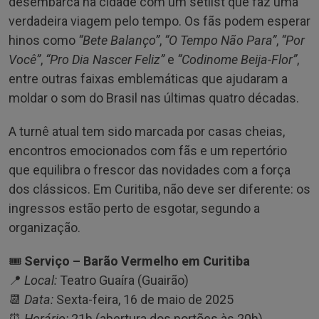
desembarca na cidade com um setlist que faz uma
verdadeira viagem pelo tempo. Os fãs podem esperar
hinos como
“Bete Balanço”
,
“O Tempo Não Para”
,
“Por
Você”
,
“Pro Dia Nascer Feliz”
e
“Codinome Beija-Flor”
,
entre outras faixas emblemáticas que ajudaram a
moldar o som do Brasil nas últimas quatro décadas.
A turnê atual tem sido marcada por casas cheias,
encontros emocionados com fãs e um repertório
que equilibra o frescor das novidades com a força
dos clássicos. Em Curitiba, não deve ser diferente: os
ingressos estão perto de esgotar, segundo a
organização.
🎟️
Serviço – Barão Vermelho em Curitiba
📍
Local:
Teatro Guaíra (Guairão)
📆
Data:
Sexta-feira, 16 de maio de 2025
⏰
Horário:
21h (abertura dos portões às 20h)