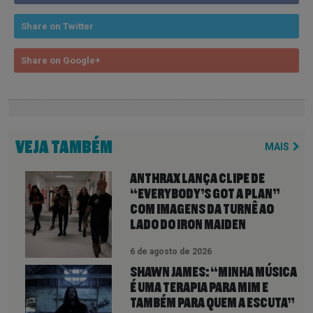
Share on Twitter
Share on Google+
VEJA TAMBÉM
MAIS
ANTHRAX LANÇA CLIPE DE
“EVERYBODY’S GOT A PLAN”
COM IMAGENS DA TURNÊ AO
LADO DO IRON MAIDEN
6 de agosto de 2026
SHAWN JAMES: “MINHA MÚSICA
É UMA TERAPIA PARA MIM E
TAMBÉM PARA QUEM A ESCUTA”