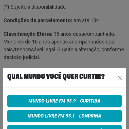
(*) Sujeito à disponibilidade.
Condições de parcelamento:
em até 10x
Classificação Etária:
16 anos desacompanhado.
Menores de 16 anos apenas acompanhados dos
pais/responsável legal. Sujeito a alteração, conforme
decisão judicial.
Categorias de meia-entrada contempladas por Lei
QUAL MUNDO VOCÊ QUER CURTIR?
no PR
– Doador de sangue e órgãos
– Estudante
MUNDO LIVRE FM 93.9 - CURITIBA
– ID Jovem
– Idoso
MUNDO LIVRE FM 93.1 - LONDRINA
– PcD/PNE