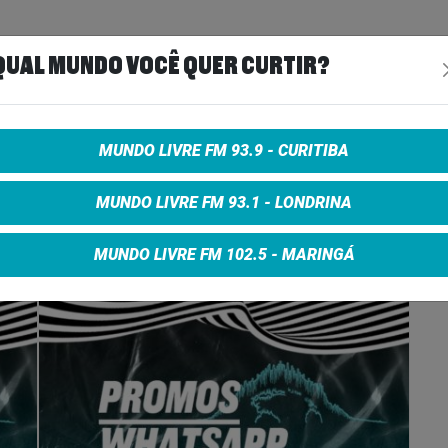
QUAL MUNDO VOCÊ QUER CURTIR?
MUNDO LIVRE FM 93.9 - CURITIBA
e on Facebook
Share on Twitter
Share on Google+
MUNDO LIVRE FM 93.1 - LONDRINA
MUNDO LIVRE FM 102.5 - MARINGÁ