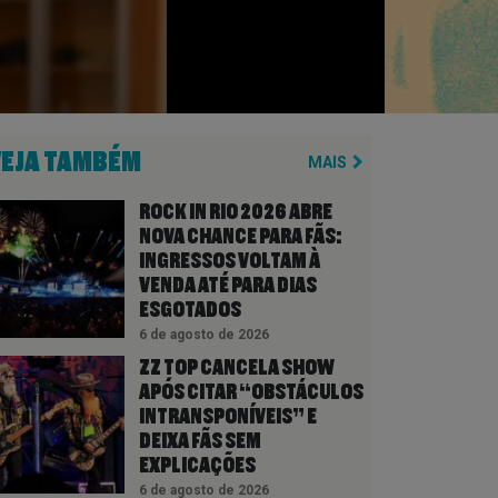
VEJA TAMBÉM
MAIS
ROCK IN RIO 2026 ABRE
NOVA CHANCE PARA FÃS:
INGRESSOS VOLTAM À
VENDA ATÉ PARA DIAS
ESGOTADOS
6 de agosto de 2026
ZZ TOP CANCELA SHOW
APÓS CITAR “OBSTÁCULOS
INTRANSPONÍVEIS” E
DEIXA FÃS SEM
EXPLICAÇÕES
6 de agosto de 2026