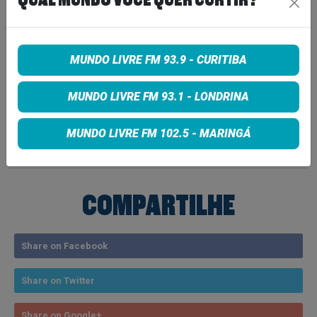
QUAL MUNDO VOCÊ QUER CURTIR?
www.threads.net/@boogarins
www.x.com/boogarins
MUNDO LIVRE FM 93.9 - CURITIBA
www.facebook.com/@boogarins
MUNDO LIVRE FM 93.1 - LONDRINA
Tags:
MUNDO LIVRE FM 102.5 - MARINGÁ
NOTICIA
COMPARTILHE
Share on Facebook
Share on Twitter
Share on Google+