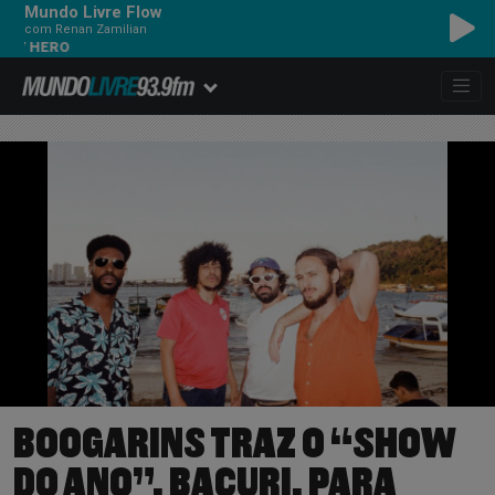
Mundo Livre Flow
com Renan Zamilian
RO
BOOGARINS TRAZ O “SHOW
DO ANO”, BACURI, PARA