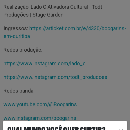
Realização: Lado C Ativadora Cultural | Todt
Produções | Stage Garden
Ingressos:
https://articket.com.br/e/4330/boogarins-
em-curitiba
Redes produção:
https://www.instagram.com/lado_c
https://www.instagram.com/todt_producoes
Redes banda:
www.youtube.com/@Boogarins
www.instagram.com/boogarins