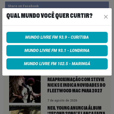
Share on Facebook
QUAL MUNDO VOCÊ QUER CURTIR?
Share on Twitter
Share on Google+
MUNDO LIVRE FM 93.9 - CURITIBA
MUNDO LIVRE FM 93.1 - LONDRINA
VEJA TAMBÉM
MAIS
MUNDO LIVRE FM 102.5 - MARINGÁ
LINDSEY BUCKINGHAM REVELA
REAPROXIMAÇÃO COM STEVIE
NICKS E INDICA NOVIDADES DO
FLEETWOOD MAC PARA 2027
7 de agosto de 2026
NEIL YOUNG ANUNCIA ÁLBUM
‘SECOND SONG’ E LANÇA FAIXA