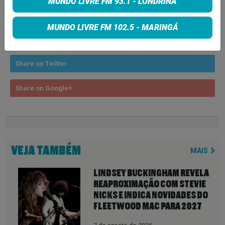
MUNDO LIVRE FM 93.1 - LONDRINA
COMPARTILHE
MUNDO LIVRE FM 102.5 - MARINGÁ
Share on Facebook
Share on Twitter
Share on Google+
VEJA TAMBÉM
MAIS
LINDSEY BUCKINGHAM REVELA
REAPROXIMAÇÃO COM STEVIE
NICKS E INDICA NOVIDADES DO
FLEETWOOD MAC PARA 2027