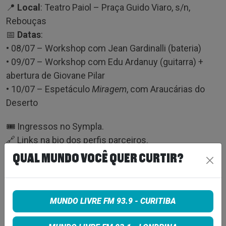
📍
Local
: Teatro Paiol – Praça Guido Viaro, s/n,
Rebouças
📅
Datas
:
• 08/07 – Workshop com Jean Gardinalli (bateria)
• 09/07 – Workshop com Edu Ardanuy (guitarra) +
abertura de Giovane Pilar
• 10/07 – Espetáculo
Miragem
, com Araucárias do
Deserto
🎟️ Ingressos no Sympla.
🔗 Links na bio dos perfis parceiros.
QUAL MUNDO VOCÊ QUER CURTIR?
Tags:
NOTICIA
MUNDO LIVRE FM 93.9 - CURITIBA