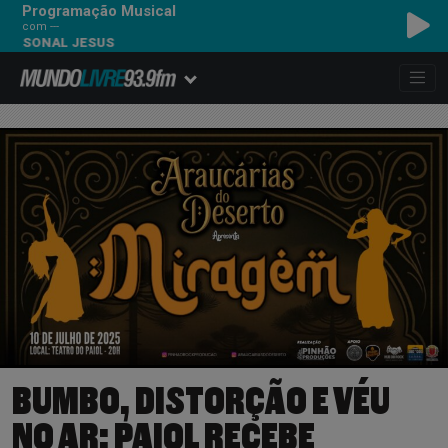
Programação Musical
com ---
DEPECHE MODE - PE
BUMBO, DISTORÇÃO E VÉU
NO AR: PAIOL RECEBE