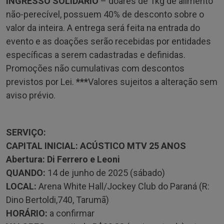
INGRESSO SOLIDÁRIO
– doares de 1kg de alimento
não-perecível, possuem 40% de desconto sobre o
valor da inteira. A entrega será feita na entrada do
evento e as doações serão recebidas por entidades
específicas a serem cadastradas e definidas.
Promoções não cumulativas com descontos
previstos por Lei.
***
Valores sujeitos a alteração sem
aviso prévio.
SERVIÇO:
CAPITAL INICIAL: ACÚSTICO MTV 25 ANOS
Abertura: Di Ferrero e Leoni
QUANDO:
14 de junho de 2025 (sábado)
LOCAL:
Arena White Hall/Jockey Club do Paraná (R:
Dino Bertoldi,740, Tarumã)
HORÁRIO:
a confirmar