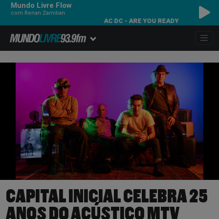
Mundo Livre Flow
com Renan Zamilian
AC DC - ARE YOU READY
CAPITAL INICIAL CELEBRA 25
ANOS DO ACÚSTICO MTV