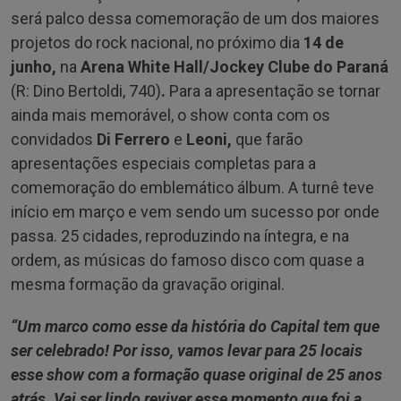
será palco dessa comemoração de um dos maiores
projetos do rock nacional, no próximo dia
14 de
junho,
na
Arena White Hall/Jockey Clube do Paraná
(R: Dino Bertoldi, 740)
.
Para a apresentação se tornar
ainda mais memorável, o show conta com os
convidados
Di Ferrero
e
Leoni,
que farão
apresentações especiais completas para a
comemoração do emblemático álbum. A turnê teve
início em março e vem sendo um sucesso por onde
passa. 25 cidades, reproduzindo na íntegra, e na
ordem, as músicas do famoso disco com quase a
mesma formação da gravação original.
“Um marco como esse da história do Capital tem que
ser celebrado! Por isso, vamos levar para 25 locais
esse show com a formação quase original de 25 anos
atrás. Vai ser lindo reviver esse momento que foi a