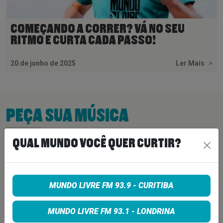
COMEÇANDO A CORRER? VÁ NO SEU
RITMO E CURTA CADA PASSO!
20 de junho de 2025
Ler Mais
>
PEÇA SUA MÚSICA
QUAL MUNDO VOCÊ QUER CURTIR?
Quer sugerir uma música para rolar na minha
programação? É só preencher os campos abaixo:
MUNDO LIVRE FM 93.9 - CURITIBA
MUNDO LIVRE FM 93.1 - LONDRINA