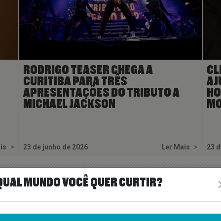
RODRIGO TEASER CHEGA A
CL
CURITIBA PARA TRÊS
AJ
APRESENTAÇÕES DO TRIBUTO A
HO
MICHAEL JACKSON
MO
ais
>
23 de junho de 2026
Ler Mais
>
23 d
QUAL MUNDO VOCÊ QUER CURTIR?