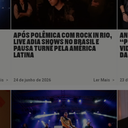
APÓS POLÊMICA COM ROCK IN RIO,
AN
LIVE ADIA SHOWS NO BRASIL E
“P
PAUSA TURNÊ PELA AMÉRICA
VI
LATINA
DA
ais
>
24 de junho de 2026
Ler Mais
>
23 d