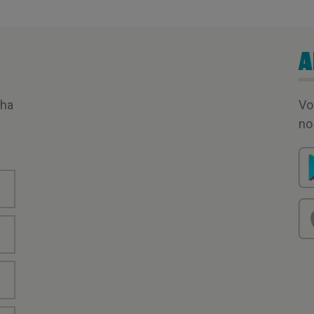
A
nha
Vo
no