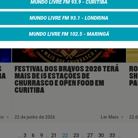
MUNDO LIVRE FM 93.9 - CURITIBA
MUNDO LIVRE FM 93.1 - LONDRINA
MUNDO LIVRE FM 102.5 - MARINGÁ
S
FESTIVAL DOS BRAVOS 2026 TERÁ
RO
RA
MAIS DE 15 ESTAÇÕES DE
SH
CHURRASCO E OPEN FOOD EM
PA
CURITIBA
ais
>
22 de junho de 2026
Ler Mais
>
22 d
3
6
9
21
22
23
27
30
33
...
...
...
...