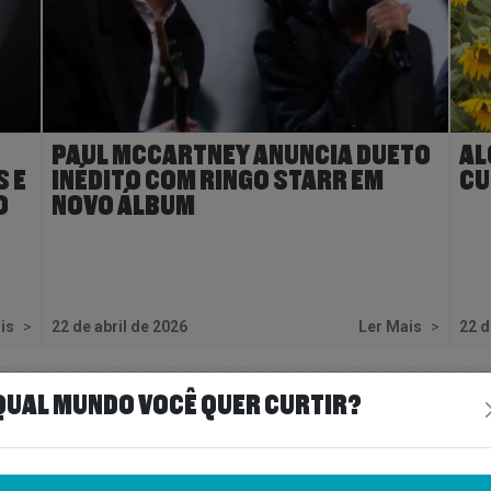
PAUL MCCARTNEY ANUNCIA DUETO
AL
S E
INÉDITO COM RINGO STARR EM
CU
O
NOVO ÁLBUM
ais
>
22 de abril de 2026
Ler Mais
>
22 d
QUAL MUNDO VOCÊ QUER CURTIR?