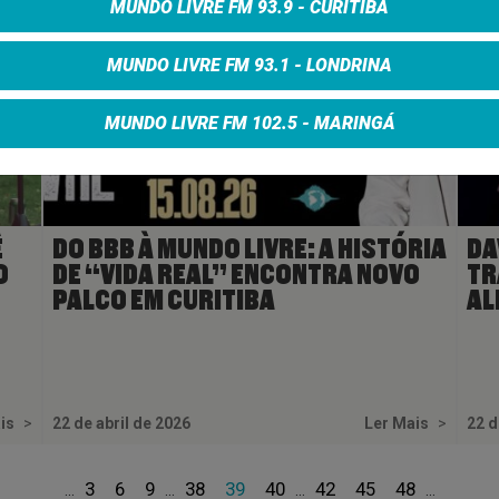
MUNDO LIVRE FM 93.9 - CURITIBA
MUNDO LIVRE FM 93.1 - LONDRINA
MUNDO LIVRE FM 102.5 - MARINGÁ
Ê
DO BBB À MUNDO LIVRE: A HISTÓRIA
DA
O
DE “VIDA REAL” ENCONTRA NOVO
TR
PALCO EM CURITIBA
AL
ais
>
22 de abril de 2026
Ler Mais
>
22 d
3
6
9
38
39
40
42
45
48
...
...
...
...