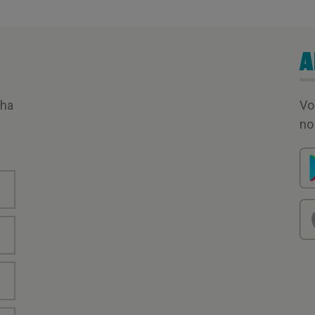
A
nha
Vo
no