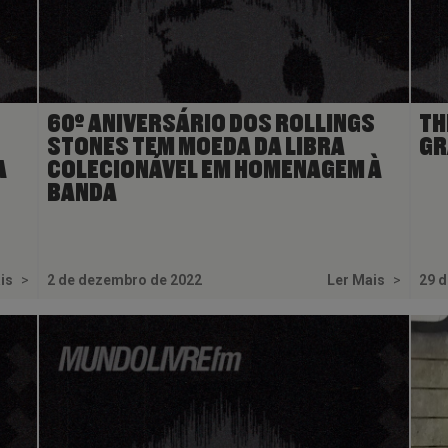
60º ANIVERSÁRIO DOS ROLLINGS
TH
STONES TEM MOEDA DA LIBRA
GR
A
COLECIONÁVEL EM HOMENAGEM À
BANDA
ais
>
2 de dezembro de 2022
Ler Mais
>
29 