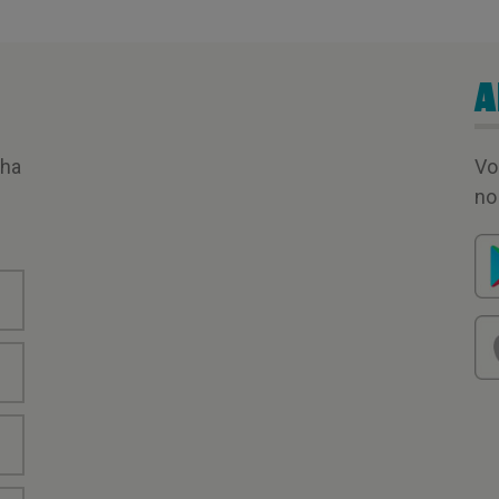
A
nha
Vo
no