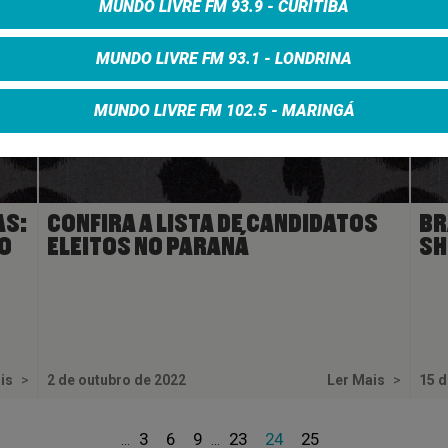
MUNDO LIVRE FM 93.9 - CURITIBA
MUNDO LIVRE FM 93.1 - LONDRINA
MUNDO LIVRE FM 102.5 - MARINGÁ
AS:
CONFIRA A LISTA DE CANDIDATOS
BR
O
ELEITOS NO PARANÁ
SH
ais
>
2 de outubro de 2022
Ler Mais
>
15 d
3
6
9
23
24
25
...
...