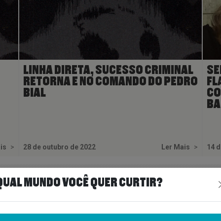
LINHA DIRETA, SUCESSO CRIMINAL
SE
RETORNA E NO COMANDO DO PEDRO
FL
BIAL
CO
BA
ais
>
28 de outubro de 2022
Ler Mais
>
14 d
QUAL MUNDO VOCÊ QUER CURTIR?