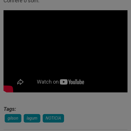
Confere o som:
Tags:
gilson
lagum
NOTICIA