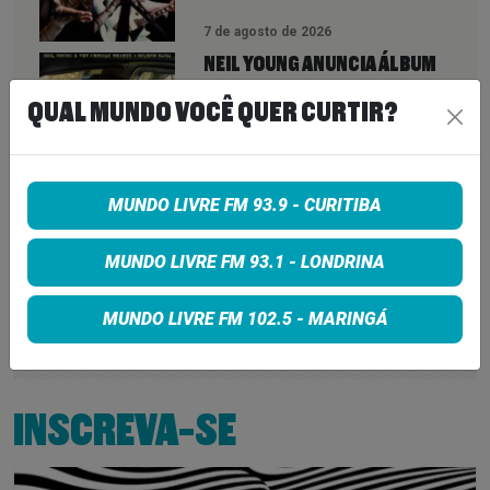
7 de agosto de 2026
NEIL YOUNG ANUNCIA ÁLBUM
‘SECOND SONG’ E LANÇA FAIXA
QUAL MUNDO VOCÊ QUER CURTIR?
DE 11 MINUTOS QUE ANTECIPA
NOVA FASE COM OS CHROME
HEARTS
7 de agosto de 2026
MUNDO LIVRE FM 93.9 - CURITIBA
PETER KATSIS, EMPRESÁRIO DO
KORN, LIMP BIZKIT E SMASHING
MUNDO LIVRE FM 93.1 - LONDRINA
PUMPKINS, MORRE AOS 69 ANOS
MUNDO LIVRE FM 102.5 - MARINGÁ
7 de agosto de 2026
INSCREVA-SE