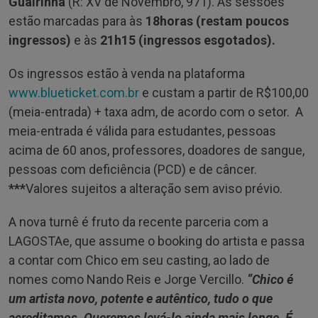
Guairinha
(R: XV de Novembro, 971). As sessões
estão marcadas para às
18horas
(restam poucos
ingressos)
e às
21h15 (ingressos esgotados).
Os ingressos estão à venda na plataforma
www.blueticket.com.br
e custam a partir de R$100,00
(meia-entrada) + taxa adm, de acordo com o setor. A
meia-entrada é válida para estudantes, pessoas
acima de 60 anos, professores, doadores de sangue,
pessoas com deficiência (PCD) e de câncer.
***
Valores sujeitos a alteração sem aviso prévio.
A nova turnê é fruto da recente parceria com a
LAGOSTAe, que assume o booking do artista e passa
a contar com Chico em seu casting, ao lado de
nomes como Nando Reis e Jorge Vercillo.
“Chico é
um artista novo, potente e autêntico, tudo o que
acreditamos. Queremos levá-lo ainda mais longe. É