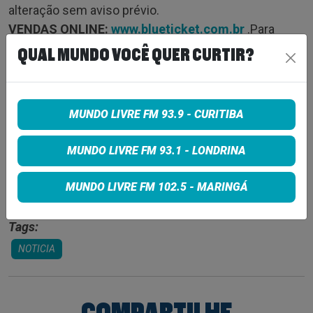
alteração sem aviso prévio.
VENDAS ONLINE:
www.blueticket.com.br
.Para
compras online é necessária a comprovação do
QUAL MUNDO VOCÊ QUER CURTIR?
direito ao benefício da meia-entrada no acesso ao
evento.
FORMA DE PAGAMENTO:
Dinheiro, Pix e cartões de
MUNDO LIVRE FM 93.9 - CURITIBA
crédito/débito
CLASSIFICAÇÃO ETÁRIA:
16 anos. Menores de 16
MUNDO LIVRE FM 93.1 - LONDRINA
anos acompanhados por um responsável legal.
Realização:
Prime
MUNDO LIVRE FM 102.5 - MARINGÁ
Tags:
NOTICIA