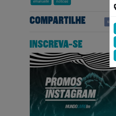
emanuelle
noticias
COMPARTILHE
Shar
INSCREVA-SE