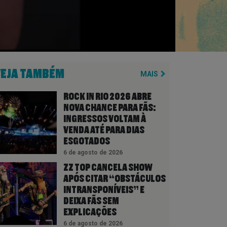
VEJA TAMBÉM
MAIS
ROCK IN RIO 2026 ABRE
NOVA CHANCE PARA FÃS:
INGRESSOS VOLTAM À
VENDA ATÉ PARA DIAS
ESGOTADOS
6 de agosto de 2026
ZZ TOP CANCELA SHOW
APÓS CITAR “OBSTÁCULOS
INTRANSPONÍVEIS” E
DEIXA FÃS SEM
EXPLICAÇÕES
6 de agosto de 2026