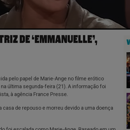
TRIZ DE ‘EMMANUELLE’,
cida pelo papel de Marie-Ange no filme erótico
a última segunda-feira (21). A informação foi
tista, à agência France Presse.
ma casa de repouso e morreu devido a uma doença
ndo foi escalada como Marie-Ange. Baseado em um