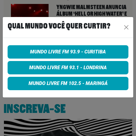
YNGWIE MALMSTEEN ANUNCIA
ÁLBUM ‘HELL OR HIGH WATER’ E
REVELA COMO ESCOLHEU
QUAL MUNDO VOCÊ QUER CURTIR?
APENAS 9 MÚSICAS ENTRE
QUASE 90 COMPOSIÇÕES
6 de agosto de 2026
GUNS N’ ROSES DEVE LANÇAR
MUNDO LIVRE FM 93.9 - CURITIBA
NOVO ÁLBUM? SLASH DIZ QUE
DISCO ESTÁ MAIS PERTO DO QUE
MUNDO LIVRE FM 93.1 - LONDRINA
NUNCA
6 de agosto de 2026
MUNDO LIVRE FM 102.5 - MARINGÁ
INSCREVA-SE