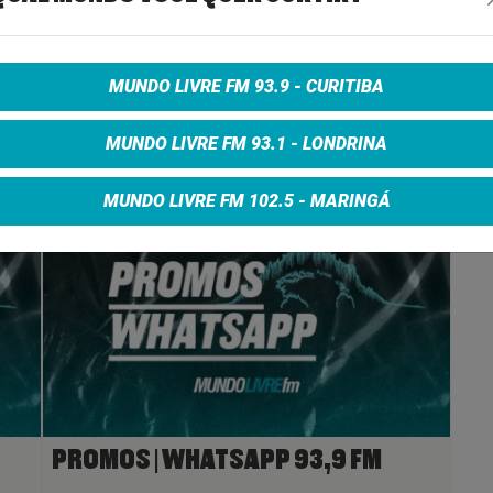
e on Facebook
Share on Twitter
Share on Google+
MUNDO LIVRE FM 93.9 - CURITIBA
MUNDO LIVRE FM 93.1 - LONDRINA
MUNDO LIVRE FM 102.5 - MARINGÁ
PROMOS | WHATSAPP 93,9 FM