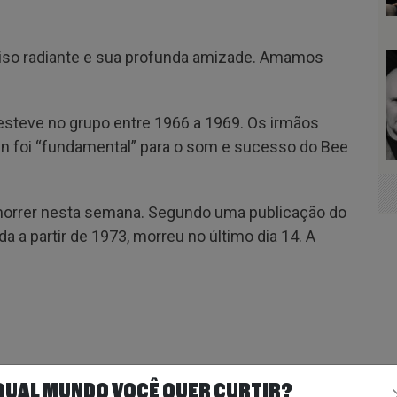
so radiante e sua profunda amizade. Amamos
esteve no grupo entre 1966 a 1969. Os irmãos
in foi “fundamental” para o som e sucesso do Bee
 morrer nesta semana. Segundo uma publicação do
 a partir de 1973, morreu no último dia 14. A
QUAL MUNDO VOCÊ QUER CURTIR?