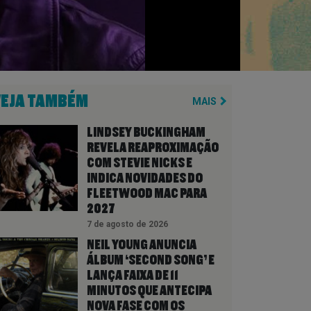
VEJA TAMBÉM
MAIS
LINDSEY BUCKINGHAM
REVELA REAPROXIMAÇÃO
COM STEVIE NICKS E
INDICA NOVIDADES DO
FLEETWOOD MAC PARA
2027
7 de agosto de 2026
NEIL YOUNG ANUNCIA
ÁLBUM ‘SECOND SONG’ E
LANÇA FAIXA DE 11
MINUTOS QUE ANTECIPA
NOVA FASE COM OS