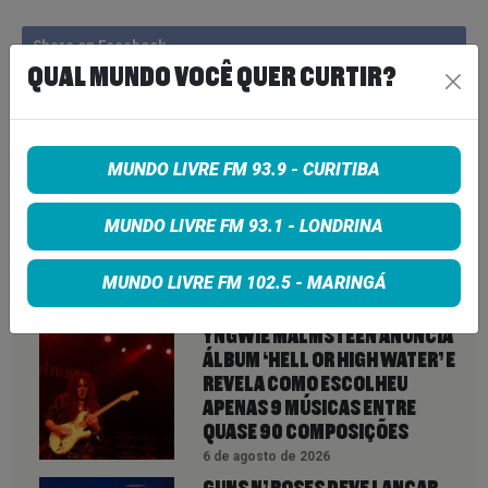
Share on Facebook
QUAL MUNDO VOCÊ QUER CURTIR?
Share on Twitter
Share on Google+
MUNDO LIVRE FM 93.9 - CURITIBA
MUNDO LIVRE FM 93.1 - LONDRINA
MUNDO LIVRE FM 102.5 - MARINGÁ
VEJA TAMBÉM
MAIS
YNGWIE MALMSTEEN ANUNCIA
ÁLBUM ‘HELL OR HIGH WATER’ E
REVELA COMO ESCOLHEU
APENAS 9 MÚSICAS ENTRE
QUASE 90 COMPOSIÇÕES
6 de agosto de 2026