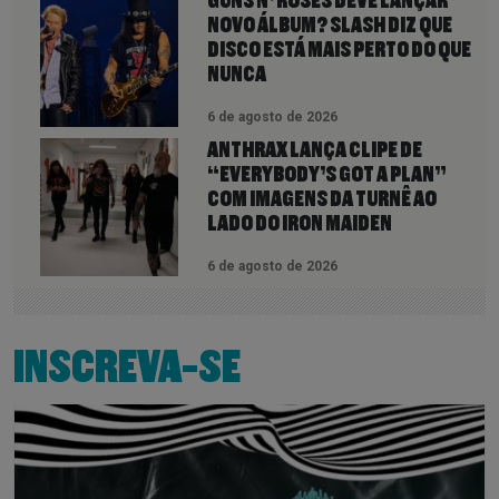
GUNS N’ ROSES DEVE LANÇAR
NOVO ÁLBUM? SLASH DIZ QUE
DISCO ESTÁ MAIS PERTO DO QUE
NUNCA
6 de agosto de 2026
ANTHRAX LANÇA CLIPE DE
“EVERYBODY’S GOT A PLAN”
COM IMAGENS DA TURNÊ AO
LADO DO IRON MAIDEN
6 de agosto de 2026
INSCREVA-SE