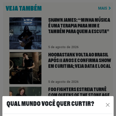
VEJA TAMBÉM
MAIS
SHAWN JAMES: “MINHA MÚSICA
É UMA TERAPIA PARA MIM E
TAMBÉM PARA QUEM A ESCUTA”
5 de agosto de 2026
HOOBASTANK VOLTA AO BRASIL
APÓS 11 ANOS E CONFIRMA SHOW
EM CURITIBA; VEJA DATA E LOCAL
5 de agosto de 2026
FOO FIGHTERS ESTREIA TURNÊ
COM QUEENS OF THE STONE AGE
E REVELA COMO SERÁ A NOVA
QUAL MUNDO VOCÊ QUER CURTIR?
FASE NOS PALCOS