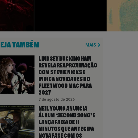
VEJA TAMBÉM
MAIS
LINDSEY BUCKINGHAM
REVELA REAPROXIMAÇÃO
COM STEVIE NICKS E
INDICA NOVIDADES DO
FLEETWOOD MAC PARA
2027
7 de agosto de 2026
NEIL YOUNG ANUNCIA
ÁLBUM ‘SECOND SONG’ E
LANÇA FAIXA DE 11
MINUTOS QUE ANTECIPA
NOVA FASE COM OS