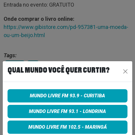
Entrada no evento: GRATUITO
Onde comprar o livro online:
https://www.gibistore.com/pd-957381-uma-moeda-
ou-um-beijo.html
Tags:
Curitiba
HQ
QUAL MUNDO VOCÊ QUER CURTIR?
COMPARTILHE
MUNDO LIVRE FM 93.9 - CURITIBA
Share on Facebook
MUNDO LIVRE FM 93.1 - LONDRINA
Share on Twitter
MUNDO LIVRE FM 102.5 - MARINGÁ