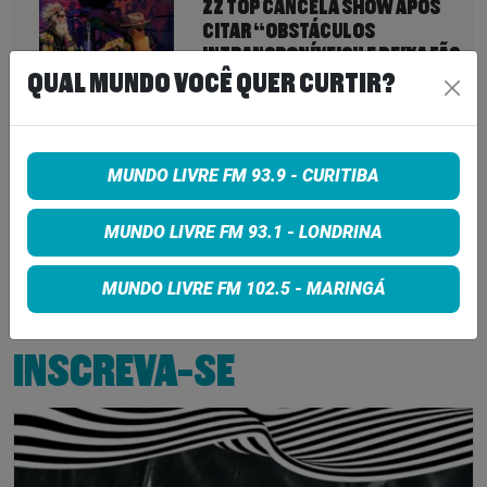
ZZ TOP CANCELA SHOW APÓS
CITAR “OBSTÁCULOS
INTRANSPONÍVEIS” E DEIXA FÃS
SEM EXPLICAÇÕES
QUAL MUNDO VOCÊ QUER CURTIR?
6 de agosto de 2026
QUEENS OF THE STONE AGE CRIA
MUNDO LIVRE FM 93.9 - CURITIBA
LINHA TELEFÔNICA PARA OUVIR
RECLAMAÇÕES DOS FÃS; BANDA
DIZ QUE “NENHUMA LAMÚRIA É
MUNDO LIVRE FM 93.1 - LONDRINA
PEQUENA DEMAIS”
6 de agosto de 2026
MUNDO LIVRE FM 102.5 - MARINGÁ
INSCREVA-SE