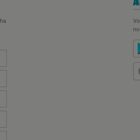
A
nha
Vo
no