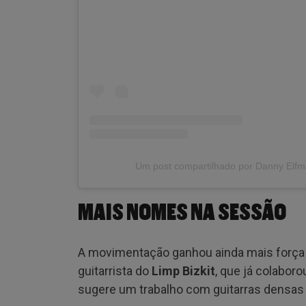
Um post compartilhado por Danny Elf
MAIS NOMES NA SESSÃO
A movimentação ganhou ainda mais força
guitarrista do
Limp Bizkit
, que já colabo
sugere um trabalho com guitarras densas 