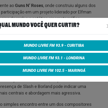
mente ao
Guns N’ Roses
, onde construiu alguns dos
a participação em um projeto liderado por Elfman
sico do rock e a estética cinematográfica
QUAL MUNDO VOCÊ QUER CURTIR?
MUNDO LIVRE FM 93.9 - CURITIBA
o formato do projeto. Pode se tratar de um novo
MUNDO LIVRE FM 93.1 - LONDRINA
u até uma colaboração pontual. A ausência de
ulação.
MUNDO LIVRE FM 102.5 - MARINGÁ
a atuação fora do cinema, lançando discos
presença de Slash e Borland pode indicar uma
 mais centrais e abordagem mais agressiva.
 o simples encontro entre um dos compositores