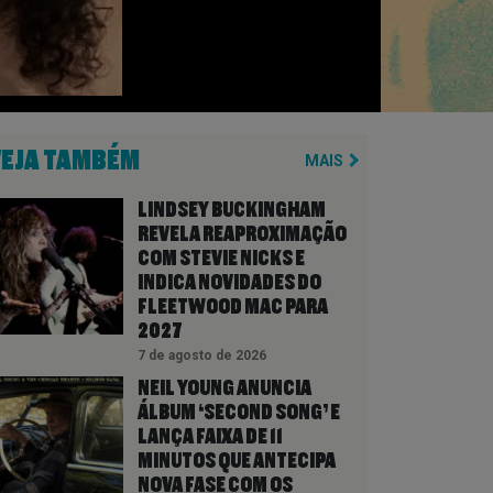
VEJA TAMBÉM
MAIS
LINDSEY BUCKINGHAM
REVELA REAPROXIMAÇÃO
COM STEVIE NICKS E
INDICA NOVIDADES DO
FLEETWOOD MAC PARA
2027
7 de agosto de 2026
NEIL YOUNG ANUNCIA
ÁLBUM ‘SECOND SONG’ E
LANÇA FAIXA DE 11
MINUTOS QUE ANTECIPA
NOVA FASE COM OS