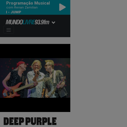
Programação Musical
com Renan Zamilian
VAN HALEN - JUMP
DEEP PURPLE