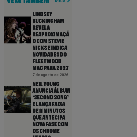
VEJA TAMBÉM
MAIS
LINDSEY
BUCKINGHAM
REVELA
REAPROXIMAÇÃ
O COM STEVIE
NICKS E INDICA
NOVIDADES DO
FLEETWOOD
MAC PARA 2027
7 de agosto de 2026
NEIL YOUNG
ANUNCIA ÁLBUM
‘SECOND SONG’
E LANÇA FAIXA
DE 11 MINUTOS
QUE ANTECIPA
NOVA FASE COM
OS CHROME