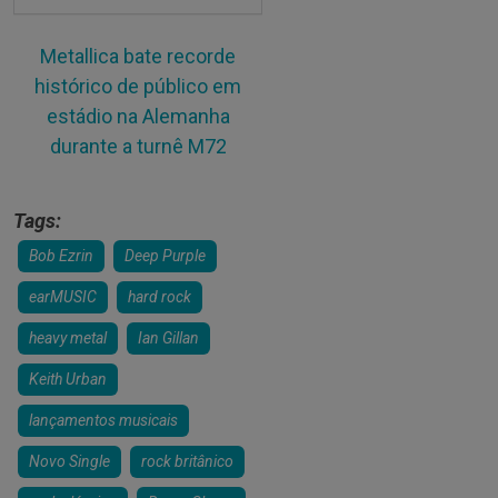
Metallica bate recorde
histórico de público em
estádio na Alemanha
durante a turnê M72
Tags:
Bob Ezrin
Deep Purple
earMUSIC
hard rock
heavy metal
Ian Gillan
Keith Urban
lançamentos musicais
Novo Single
rock britânico