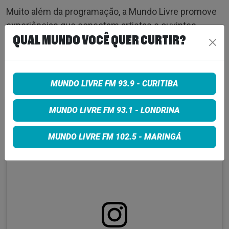
Muito além da programação, a Mundo Livre promove
experiências que conectam artistas e ouvintes,
como o projeto In Da House. É uma rádio que respeita
QUAL MUNDO VOCÊ QUER CURTIR?
a inteligência de quem escuta e dialoga com um
público que busca autenticidade, informação e
música com propósito.
MUNDO LIVRE FM 93.9 - CURITIBA
MUNDO LIVRE FM 93.1 - LONDRINA
MUNDO LIVRE FM 102.5 - MARINGÁ