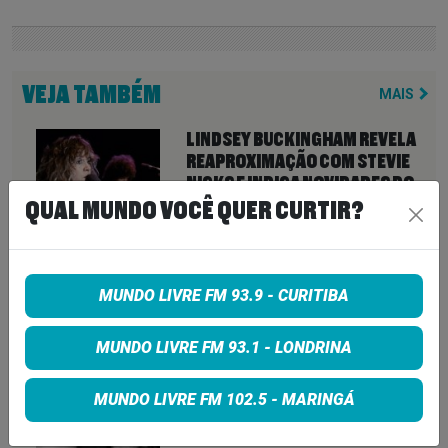
VEJA TAMBÉM
MAIS
LINDSEY BUCKINGHAM REVELA
REAPROXIMAÇÃO COM STEVIE
NICKS E INDICA NOVIDADES DO
FLEETWOOD MAC PARA 2027
QUAL MUNDO VOCÊ QUER CURTIR?
7 de agosto de 2026
NEIL YOUNG ANUNCIA ÁLBUM
MUNDO LIVRE FM 93.9 - CURITIBA
‘SECOND SONG’ E LANÇA FAIXA
DE 11 MINUTOS QUE ANTECIPA
NOVA FASE COM OS CHROME
MUNDO LIVRE FM 93.1 - LONDRINA
HEARTS
7 de agosto de 2026
MUNDO LIVRE FM 102.5 - MARINGÁ
PETER KATSIS, EMPRESÁRIO DO
KORN, LIMP BIZKIT E SMASHING