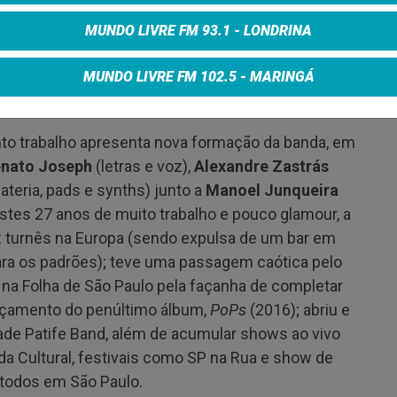
gravitou por estilos como grunge, experimental e
o wave prog”, estilo que mantém o peso e a
MUNDO LIVRE FM 93.1 - LONDRINA
 anteriores mas, desta vez, acrescidos de novos
ram a atmosfera “alienígena e espacial” que
MUNDO LIVRE FM 102.5 - MARINGÁ
nto trabalho apresenta nova formação da banda, em
nato Joseph
(letras e voz),
Alexandre Zastrás
ateria, pads e synths) junto a
Manoel Junqueira
estes 27 anos de muito trabalho e pouco glamour, a
ez turnês na Europa (sendo expulsa de um bar em
ara os padrões); teve uma passagem caótica pelo
 na Folha de São Paulo pela façanha de completar
nçamento do penúltimo álbum,
PoPs
(2016); abriu e
de Patife Band, além de acumular shows ao vivo
da Cultural, festivais como SP na Rua e show de
 todos em São Paulo.