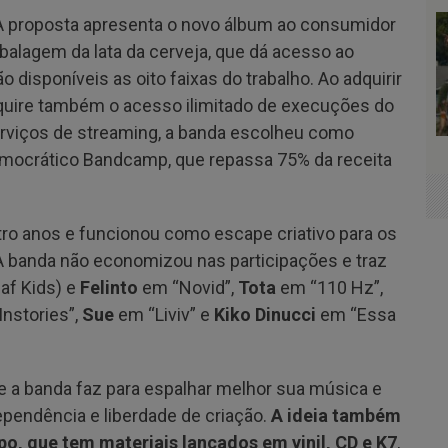
 proposta apresenta o novo álbum ao consumidor
lagem da lata da cerveja, que dá acesso ao
o disponíveis as oito faixas do trabalho. Ao adquirir
quire também o acesso ilimitado de execuções do
rviços de streaming, a banda escolheu como
emocrático Bandcamp, que repassa 75% da receita
tro anos e funcionou como escape criativo para os
A banda não economizou nas participações e traz
af Kids) e
Felinto
em “Novid”,
Tota
em “110 Hz”,
Instories”,
Sue
em “Liviv” e
Kiko Dinucci
em “Essa
ue a banda faz para espalhar melhor sua música e
ependência e liberdade de criação.
A ideia também
o, que tem materiais lançados em vinil, CD e K7
,