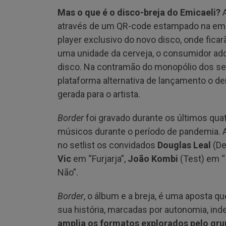
Mas o que é o disco-breja do Emicaeli?
A
através de um QR-code estampado na emba
player exclusivo do novo disco, onde ficarã
uma unidade da cerveja, o consumidor ad
disco. Na contramão do monopólio dos se
plataforma alternativa de lançamento o d
gerada para o artista.
Border
foi gravado durante os últimos qua
músicos durante o período de pandemia. 
no setlist os convidados
Douglas Leal
(De
Vic
em “Furjarja”,
João Kombi
(Test) em “
Não”.
Border
, o álbum e a breja, é uma aposta q
sua história, marcadas por autonomia, ind
amplia os formatos explorados pelo grup