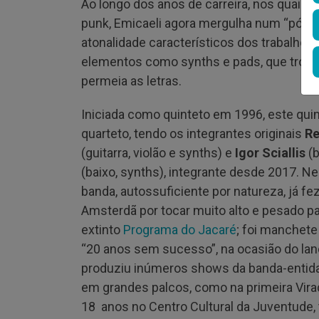
Ao longo dos anos de carreira, nos quais 
punk, Emicaeli agora mergulha num “pós-n
atonalidade característicos dos trabalhos
elementos como synths e pads, que trouxe
permeia as letras.
Iniciada como quinteto em 1996, este qui
quarteto, tendo os integrantes originais
Re
(guitarra, violão e synths) e
Igor Sciallis
(b
(baixo, synths), integrante desde 2017. N
banda, autossuficiente por natureza, já f
Amsterdã por tocar muito alto e pesado p
extinto
Programa do Jacaré
; foi manchete
“20 anos sem sucesso”, na ocasião do la
produziu inúmeros shows da banda-entida
em grandes palcos, como na primeira Vira
18 anos no Centro Cultural da Juventude,