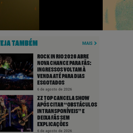
VEJA TAMBÉM
MAIS
ROCK IN RIO 2026 ABRE
NOVA CHANCE PARA FÃS:
INGRESSOS VOLTAM À
VENDA ATÉ PARA DIAS
ESGOTADOS
6 de agosto de 2026
ZZ TOP CANCELA SHOW
APÓS CITAR “OBSTÁCULOS
INTRANSPONÍVEIS” E
DEIXA FÃS SEM
EXPLICAÇÕES
6 de agosto de 2026