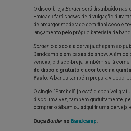
O disco-breja
Border
será distribuído nas 
Emicaeli fará shows de divulgação duran
de amargor moderado com final seco e te
lançamento pelo próprio baterista da banda 
Border
, o disco e a cerveja, chegam ao pú
Bandcamp e em casas de show. Além de po
vendas, o disco-breja também será comerci
do disco é gratuito e acontece na quinta
Paulo.
A banda também prepara videoclip
O single “Sambeli” já está disponível gra
disco uma vez, também gratuitamente, pe
comprar o álbum ou adquirir uma cerveja 
Ouça
Border
no
Bandcamp
.