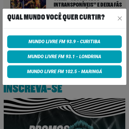
INTRANSPONÍVEIS” E DEIXA FÃS
SEM EXPLICAÇÕES
QUAL MUNDO VOCÊ QUER CURTIR?
6 de agosto de 2026
QUEENS OF THE STONE AGE CRIA
LINHA TELEFÔNICA PARA OUVIR
MUNDO LIVRE FM 93.9 - CURITIBA
RECLAMAÇÕES DOS FÃS; BANDA
DIZ QUE “NENHUMA LAMÚRIA É
PEQUENA DEMAIS”
MUNDO LIVRE FM 93.1 - LONDRINA
6 de agosto de 2026
MUNDO LIVRE FM 102.5 - MARINGÁ
INSCREVA-SE