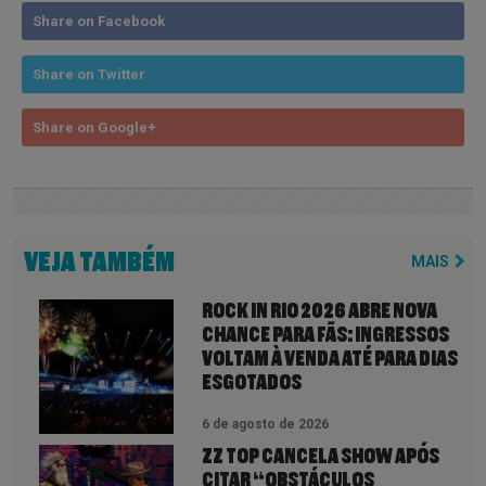
Share on Facebook
Share on Twitter
Share on Google+
VEJA TAMBÉM
MAIS
ROCK IN RIO 2026 ABRE NOVA
CHANCE PARA FÃS: INGRESSOS
VOLTAM À VENDA ATÉ PARA DIAS
ESGOTADOS
6 de agosto de 2026
ZZ TOP CANCELA SHOW APÓS
CITAR “OBSTÁCULOS