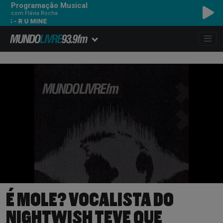
Programação Musical
com Flávia Rocha
R U MINE
É MOLE? VOCALISTA DO
NIGHTWISH TEVE QUE