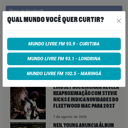
Share on Facebook
QUAL MUNDO VOCÊ QUER CURTIR?
Share on Twitter
Share on Google+
MUNDO LIVRE FM 93.9 - CURITIBA
MUNDO LIVRE FM 93.1 - LONDRINA
VEJA TAMBÉM
MUNDO LIVRE FM 102.5 - MARINGÁ
MAIS
LINDSEY BUCKINGHAM REVELA
REAPROXIMAÇÃO COM STEVIE
NICKS E INDICA NOVIDADES DO
FLEETWOOD MAC PARA 2027
7 de agosto de 2026
NEIL YOUNG ANUNCIA ÁLBUM