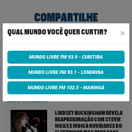
COMPARTILHE
QUAL MUNDO VOCÊ QUER CURTIR?
Share on Facebook
Share on Twitter
MUNDO LIVRE FM 93.9 - CURITIBA
Share on Google+
MUNDO LIVRE FM 93.1 - LONDRINA
MUNDO LIVRE FM 102.5 - MARINGÁ
VEJA TAMBÉM
MAIS
LINDSEY BUCKINGHAM REVELA
REAPROXIMAÇÃO COM STEVIE
NICKS E INDICA NOVIDADES DO