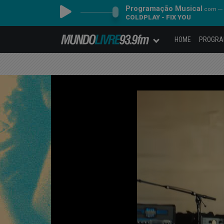
Programação Musical
com ---
COLDPLAY - FIX YOU
HOME
PROGR