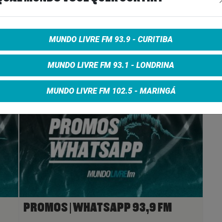
e on Facebook
Share on Twitter
Share on Google+
MUNDO LIVRE FM 93.9 - CURITIBA
MUNDO LIVRE FM 93.1 - LONDRINA
MUNDO LIVRE FM 102.5 - MARINGÁ
PROMOS | WHATSAPP 93,9 FM