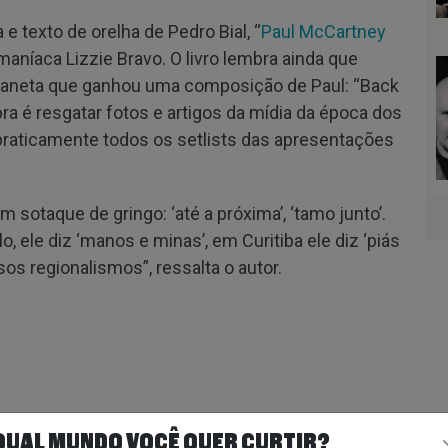
 texto de orelha de Pedro Bial, “
Paul McCartney
aníaca Lizzie Bravo. O livro lembra ainda que
laneta que ganhou uma composição de Paul: “Back
ra é resgatar fotos e artigos da mídia da época dos
praticamente todos os setlists das apresentações
 sotaque de gringo: ‘até a próxima’, ‘tamo junto’.
, ele diz ‘manos e minas’, em Curitiba ele diz ‘piás
sos regionalismos”, ressalta o autor.
QUAL MUNDO VOCÊ QUER CURTIR?