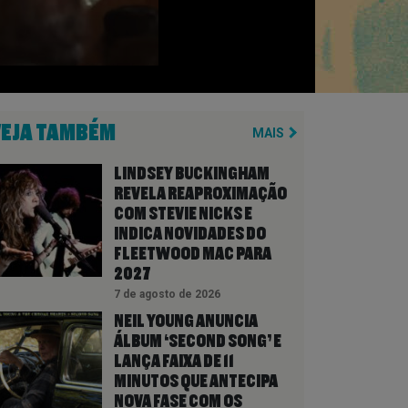
VEJA TAMBÉM
MAIS
LINDSEY BUCKINGHAM
REVELA REAPROXIMAÇÃO
COM STEVIE NICKS E
INDICA NOVIDADES DO
FLEETWOOD MAC PARA
2027
7 de agosto de 2026
NEIL YOUNG ANUNCIA
ÁLBUM ‘SECOND SONG’ E
LANÇA FAIXA DE 11
MINUTOS QUE ANTECIPA
NOVA FASE COM OS