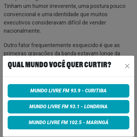
Tinham um humor irreverente, uma postura pouco
convencional e uma identidade que muitos
executivos consideravam difícil de vender
nacionalmente.
Outro fator frequentemente esquecido é que as
primeiras gravações da banda estavam longe da
sofisticação que seria ouvida anos depois em
QUAL MUNDO VOCÊ QUER CURTIR?
Revolver
ou
Sgt. Pepper’s
. Os Beatles ainda eram um
grupo em formação. O potencial estava lá, mas exigia
visão de longo prazo para ser percebido.
MUNDO LIVRE FM 93.9 - CURITIBA
Foi justamente aí que a maioria das gravadoras
MUNDO LIVRE FM 93.1 - LONDRINA
falhou.
MUNDO LIVRE FM 102.5 - MARINGÁ
Enquanto diversos executivos enxergavam apenas
mais uma banda disputando espaço em um mercado