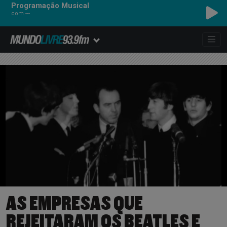
Programação Musical
com ---
LINKIN PARK - LOST
AS EMPRESAS QUE
REJEITARAM OS BEATLES E