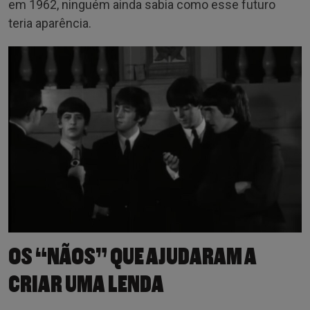
em 1962, ninguém ainda sabia como esse futuro
teria aparência.
OS “NÃOS” QUE AJUDARAM A
CRIAR UMA LENDA