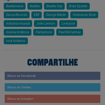
Beatlemania
Beatles
Beatles Day
Brian Epstein
Decca Records
EMI
George Martin
História do Rock
indústria musical
John Lennon
Liverpool
música britânica
Parlophone
Paul McCartney
rock britânico
COMPARTILHE
Share on Facebook
Share on Twitter
Share on Google+