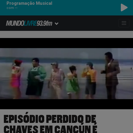
Programação Musical
com ---
EPISÓDIO PERDIDO DE
CHAVES EM CANCÚN É