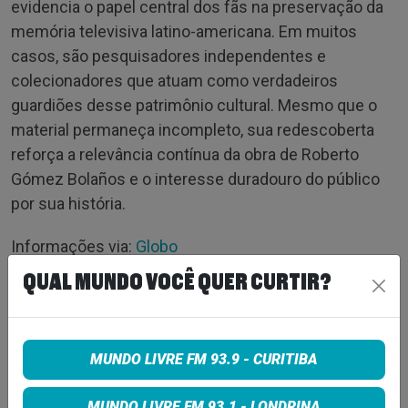
evidencia o papel central dos fãs na preservação da
memória televisiva latino-americana. Em muitos
casos, são pesquisadores independentes e
colecionadores que atuam como verdadeiros
guardiões desse patrimônio cultural. Mesmo que o
material permaneça incompleto, sua redescoberta
reforça a relevância contínua da obra de Roberto
Gómez Bolaños e o interesse duradouro do público
por sua história.
Informações via:
Globo
QUAL MUNDO VOCÊ QUER CURTIR?
Tags:
NOTICIA
MUNDO LIVRE FM 93.9 - CURITIBA
MUNDO LIVRE FM 93.1 - LONDRINA