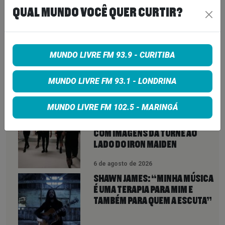
Share on Twitter
QUAL MUNDO VOCÊ QUER CURTIR?
Share on Google+
MUNDO LIVRE FM 93.9 - CURITIBA
MUNDO LIVRE FM 93.1 - LONDRINA
VEJA TAMBÉM
MAIS
MUNDO LIVRE FM 102.5 - MARINGÁ
ANTHRAX LANÇA CLIPE DE
“EVERYBODY’S GOT A PLAN”
COM IMAGENS DA TURNÊ AO
LADO DO IRON MAIDEN
6 de agosto de 2026
SHAWN JAMES: “MINHA MÚSICA
É UMA TERAPIA PARA MIM E
TAMBÉM PARA QUEM A ESCUTA”