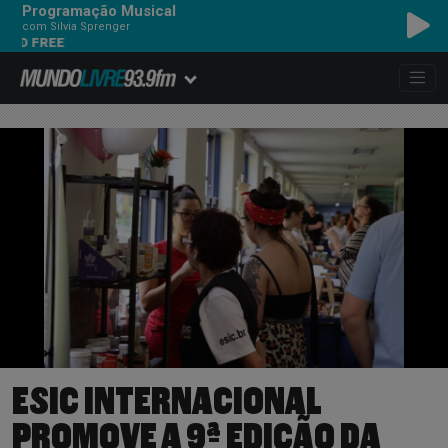
Programação Musical
com Silvia Sprenger
REE
ESIC INTERNACIONAL
PROMOVE A 9ª EDIÇÃO DA