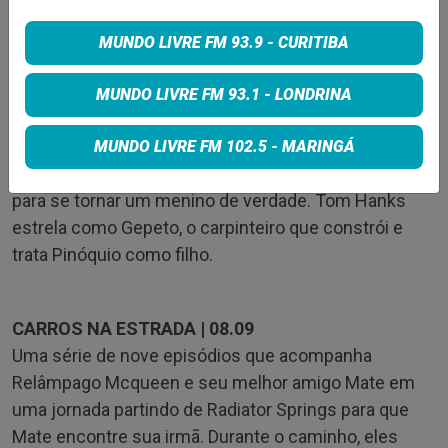
extinção dos deuses, Thor pede a ajuda do Rei
MUNDO LIVRE FM 93.9 - CURITIBA
Valkiria, de Korg e da ex-namorada Jane Foster,
chamada a Poderosa Thor.
MUNDO LIVRE FM 93.1 - LONDRINA
PINÓQUIO | 08.09
O live-action reconta a adorada história do boneco de
MUNDO LIVRE FM 102.5 - MARINGÁ
madeira que embarca em uma aventura eletrizante
para se tornar um menino de verdade. Tom Hanks
estrela como Gepeto, o carpinteiro que constrói e
trata Pinóquio como filho.
CARROS NA ESTRADA | 08.09
Uma série de nove episódios que acompanha
Relâmpago Mcqueen e seu melhor amigo Mate em
uma jornada partindo de Radiator Springs para que
Mate encontre sua irmã. Durante o caminho, eles