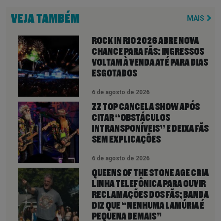
VEJA TAMBÉM
MAIS
ROCK IN RIO 2026 ABRE NOVA
CHANCE PARA FÃS: INGRESSOS
VOLTAM À VENDA ATÉ PARA DIAS
ESGOTADOS
6 de agosto de 2026
ZZ TOP CANCELA SHOW APÓS
CITAR “OBSTÁCULOS
INTRANSPONÍVEIS” E DEIXA FÃS
SEM EXPLICAÇÕES
6 de agosto de 2026
QUEENS OF THE STONE AGE CRIA
LINHA TELEFÔNICA PARA OUVIR
RECLAMAÇÕES DOS FÃS; BANDA
DIZ QUE “NENHUMA LAMÚRIA É
PEQUENA DEMAIS”