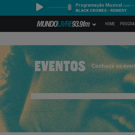
Programação Musical
com ---
BLACK CROWES - REMEDY
HOME
PROGR
EVENTOS
Conheça os even