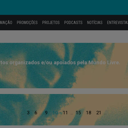
AMAÇÃO
PROMOÇÕES
PROJETOS
PODCASTS
NOTÍCIAS
ENTREVISTA
tos organizados e/ou apoiados pela Mundo Livre.
3
6
9
10
11
15
18
21
...
...
...
...