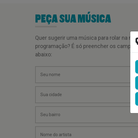
PEÇA SUA MÚSICA
Quer sugerir uma música para rolar na mi
programação? É só preencher os campos
abaixo: