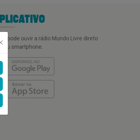
PLICATIVO
cê pode ouvir a rádio Mundo Livre direto
 seu smartphone.