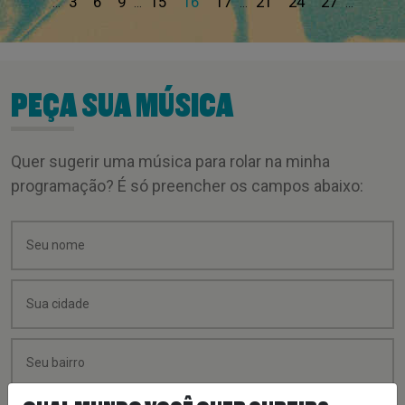
3
6
9
15
16
17
21
24
27
...
...
...
...
PEÇA SUA MÚSICA
Quer sugerir uma música para rolar na minha
programação? É só preencher os campos abaixo: