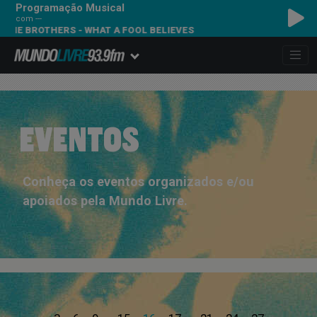
Programação Musical
com ---
BIE BROTHERS - WHAT A FOOL BELIEVES
EVENTOS
Conheça os eventos organizados e/ou
apoiados pela Mundo Livre.